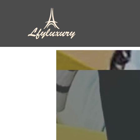
跳
至
主
要
內
容