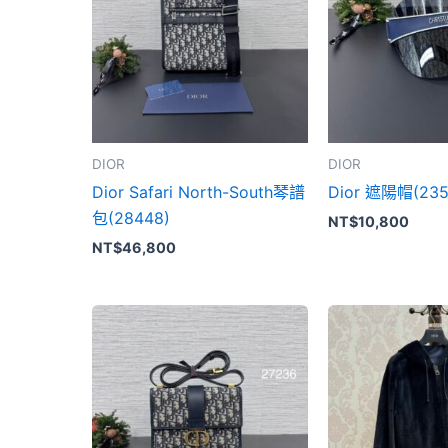
DIOR
DIOR
Dior Safari North-South琴譜
Dior 遮陽帽(235
包(28448)
NT$
10,800
NT$
46,800