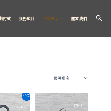
搜
期付款
服務項目
商品展示
關於我們
尋
原
目
特價
始
前
價
價
格：
格：