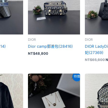
N
DIOR
DIOR
14)
Dior camp郵差包(28416)
DIOR Lad
妃(27369)
NT$
48,800
NT$
65,800
N
原
目
特價
始
前
價
價
格：
格：
NT$43,800。
NT$42,800。