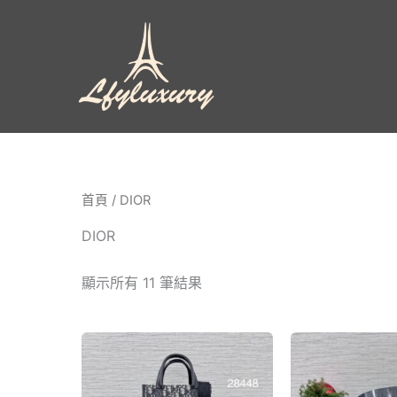
跳
至
主
要
內
容
首頁
/ DIOR
DIOR
顯示所有 11 筆結果