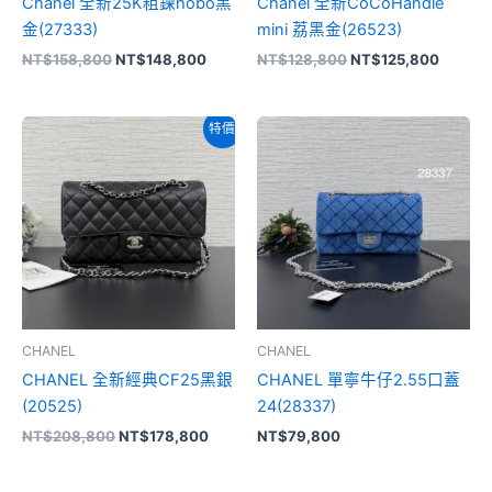
Chanel 全新25K粗鍊hobo黑
Chanel 全新CoCoHandle
金(27333)
mini 荔黑金(26523)
NT$
158,800
NT$
148,800
NT$
128,800
NT$
125,800
原
目
特價
始
前
價
價
格：
格：
NT$208,800。
NT$178,800。
CHANEL
CHANEL
CHANEL 全新經典CF25黑銀
CHANEL 單寧牛仔2.55口蓋
(20525)
24(28337)
NT$
208,800
NT$
178,800
NT$
79,800