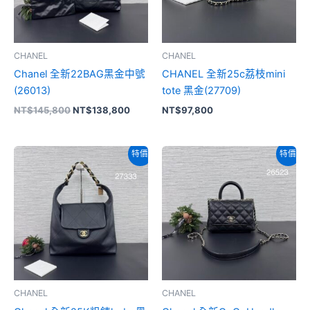
CHANEL
CHANEL
Chanel 全新22BAG黑金中號
CHANEL 全新25c荔枝mini
(26013)
tote 黑金(27709)
NT$
145,800
NT$
138,800
NT$
97,800
原
目
原
目
特價
特價
始
前
始
前
價
價
價
價
格：
格：
格：
格：
NT$158,800。
NT$148,800。
NT$128,800。
NT$12
CHANEL
CHANEL