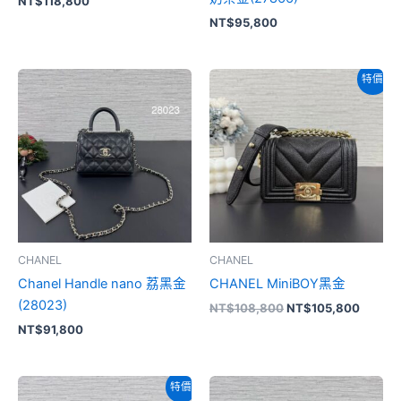
NT$
118,800
NT$
95,800
原
目
特價
始
前
價
價
格：
格：
NT$108,800。
NT$10
CHANEL
CHANEL
Chanel Handle nano 荔黑金
CHANEL MiniBOY黑金
(28023)
NT$
108,800
NT$
105,800
NT$
91,800
原
目
特價
始
前