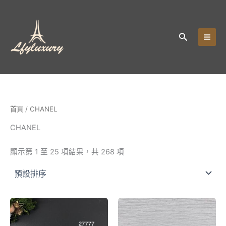
跳
至
主
搜
要
尋
內
容
首頁
/ CHANEL
CHANEL
顯示第 1 至 25 項結果，共 268 項