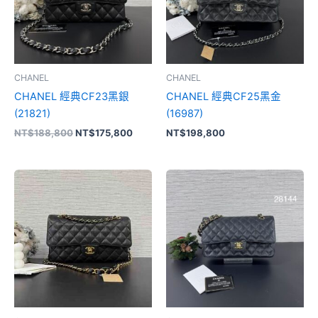
CHANEL
CHANEL
CHANEL 經典CF23黑銀
CHANEL 經典CF25黑金
(21821)
(16987)
NT$
188,800
NT$
175,800
NT$
198,800