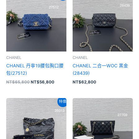
價
價
格：
格：
NT$65,800。
NT$56,800。
CHANEL
CHANEL
CHANEL 丹寧19腰包胸口腰
CHANEL 二合一WOC 黑金
包(27512)
(28439)
NT$
65,800
NT$
56,800
NT$
62,800
原
目
特價
始
前
價
價
格：
格：
NT$145,800。
NT$138,800。