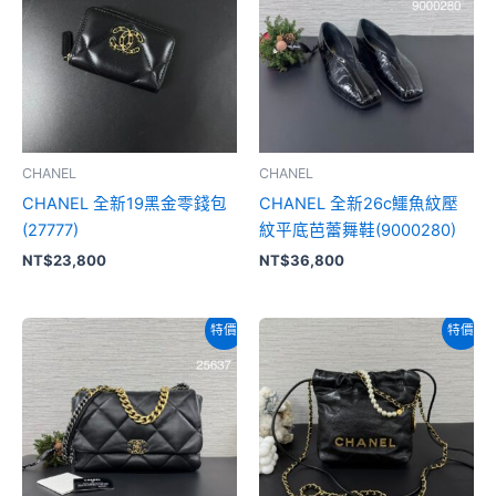
CHANEL
CHANEL
CHANEL 全新19黑金零錢包
CHANEL 全新26c鱷魚紋壓
(27777)
紋平底芭蕾舞鞋(9000280)
NT$
23,800
NT$
36,800
原
目
原
目
特價
特價
始
前
始
前
價
價
價
價
格：
格：
格：
格：
NT$108,800。
NT$102,800。
NT$156,800。
NT$115