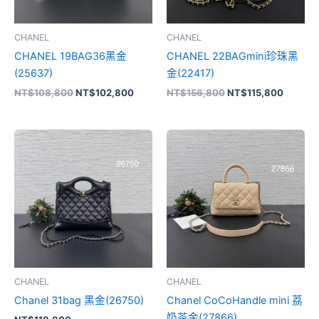
CHANEL
CHANEL
CHANEL 19BAG36黑金
CHANEL 22BAGmini珍珠黑
(25637)
金(22417)
NT$
108,800
NT$
102,800
NT$
156,800
NT$
115,800
CHANEL
CHANEL
Chanel 31bag 黑金(26750)
Chanel CoCoHandle mini 荔
奶茶金(27866)